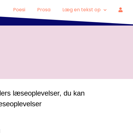
Poesi
Prosa
Læg en tekst op
ders læseoplevelser, du kan
læseoplevelser