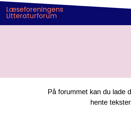
Læseforeningens
Litteraturforum
På forummet kan du lade di
hente tekster